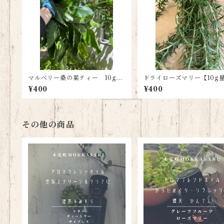
マルベリー桑の葉ティー 10g量
ドライローズマリー【10g
り売り
り】
¥400
¥400
その他の商品