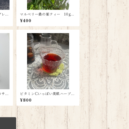
ブレン
マルベリー桑の葉ティー 10g量
ズマリ
り売り
¥400
ロサン
ビタミンCいっぱい美肌ハーブテ
ィー【6ティーパック】
¥800