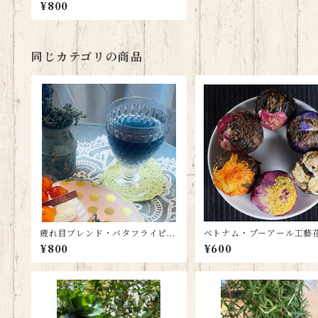
ハーブティー【6ティーパック】
¥800
同じカテゴリの商品
疲れ目ブレンド・バタフライピー
ベトナム・プーアール工
ハーブティー【6ティーパック】
5個
¥800
¥600