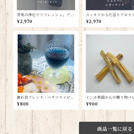
空気の浄化でリフレッシュ。アロ
スッキリからだ巡りアロマ
マブレンドオイル 澄空5ml【レ
ドオイル 環天5ml【ロー
¥2,970
¥2,970
モンベース】
ーベース】
疲れ目ブレンド・バタフライピー
インカ帝国からの贈り物パ
ハーブティー【6ティーパック】
ト【10cm✖️3本】
¥800
¥900
商品一覧に戻る