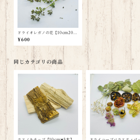
ドライオレガノの花【10cm20本
程度】
¥600
同じカテゴリの商品
クスノキチッブ【10cm✖️3本】
ドライハーブバラエティパ