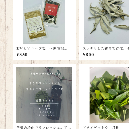
おいしいハーブ塩 〜黒胡椒
スッキリした香りで浄化。
塩〜 5g
トセージ 10g
¥350
¥800
空気の浄化でリフレッシュ。アロ
ドライゲットウ・月桃