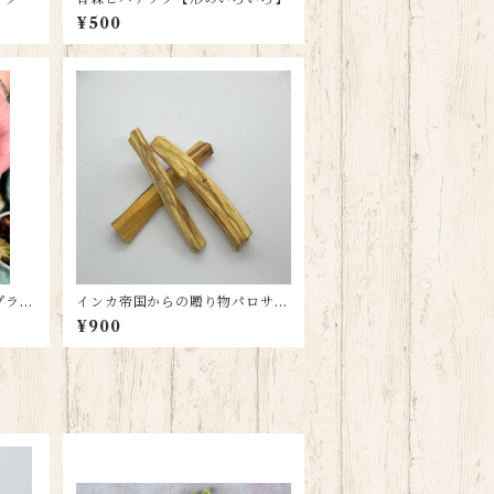
¥500
プラン
インカ帝国からの贈り物パロサン
ト【10cm✖️3本】
¥900