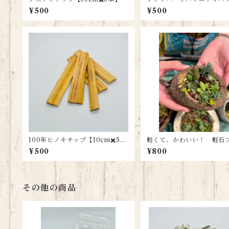
¥500
¥500
100年ヒノキチップ【10cm✖️5
軽くて、かわいい！ 軽石
本】
ターミニタイプ
¥500
¥800
その他の商品