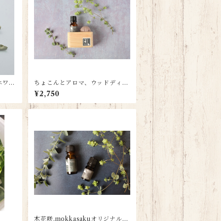
ホワイ
ちょこんとアロマ、ウッドディフ
ューザー
¥2,750
木花咲.mokkasakuオリジナルア