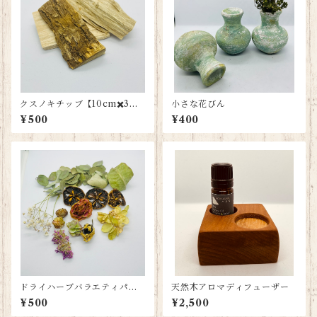
クスノキチッブ【10cm✖️3
小さな花びん
本】
¥500
¥400
ドライハーブバラエティパッ
天然木アロマディフューザー
ク
¥500
¥2,500