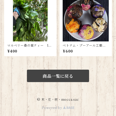
マルベリー桑の葉ティー 10g
ベトナム・プーアール工藝花
量り売り
茶 5個
¥400
¥600
商品一覧に戻る
© 木・花・咲・mocca.sac
Powered by