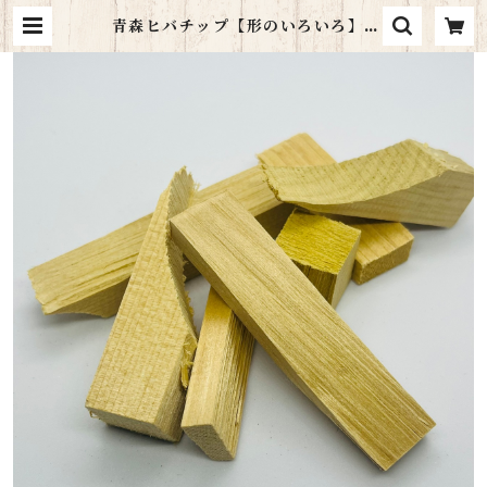
青森ヒバチップ【形のいろいろ】 |
木・花・咲・mocca.sac