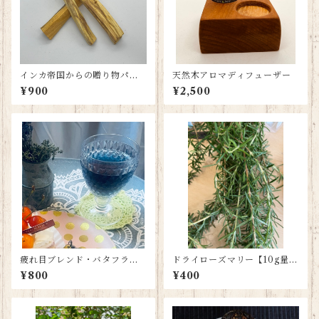
インカ帝国からの贈り物パロ
天然木アロマディフューザー
サント【10cm✖️3本】
¥900
¥2,500
疲れ目ブレンド・バタフライ
ドライローズマリー【10g量り
ピーハーブティー【6ティーパ
売り】
¥800
¥400
ック】