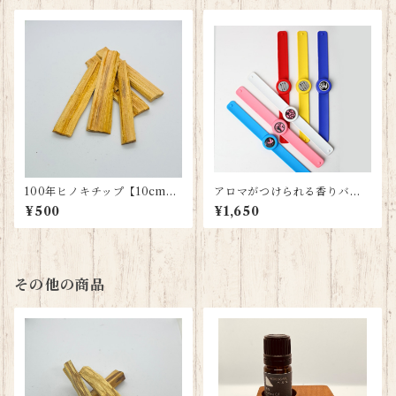
100年ヒノキチップ【10cm
アロマがつけられる香りバン
✖️5本】
グル
¥500
¥1,650
その他の商品